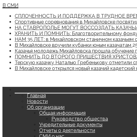
В СМИ
СПЛОЧЕННОСТЬ И ПОДДЕРЖКА В ТРУДНОЕ ВР
Спортивные соревнования в Михайловске посвятил
НА СТАВРОПОЛЬЕ МОГУТ ВОССОЗДАТЬ КАЗАЧЬИ 
ХРАНИТЬ И ПОМНИТЬ: Благотворительному фонду 
НАМ 35 ЛЕТ: в Михайловском станичном казачьем 
В Михайловске вручили кубанки юным казачатам
2
Казачья молодежь Михайловска прошла обучение 
ПОМНИТЬ ДО ВТОРОГО ПРИШЕСТВИЯ ХРИСТО
Терскую казачку Наталью Гребенькову отметили с
В Михайловске открылся новый казачий кадетский
Главная
Новости
Об организации
Общая информация
Руководство общества
Учредительные документы
Отчеты о деятельности
СМИ о нас