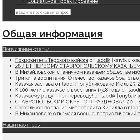
Социальное проектирование
Общая информация
Популярные статьи
Покровитель Терского войска
от
laodik
|
опубликов
28 ЛЕТ ПЕРВОМУ СТАВРОПОЛЬСКОМУ КАЗАЧЬЕМ
В Михайловском станичном казачьем обществе из
Три кита воспитания: Отечество, казачье братство
Казачья застава
от
laodik
|
опубликовано Июль 25, 
К 100-летию казачьего восстания 1918 года
от
laod
Казачьему роду – нет переводу!
от
laodik
|
опублик
СТАВРОПОЛЬСКИЙ ОКРУГ ОТПРАЗДНОВАЛ 20-Л
Пасхальное послание митрополита Кирилла
от
lao
В Михайловске открылся военно-патриотический п
Наши партнеры